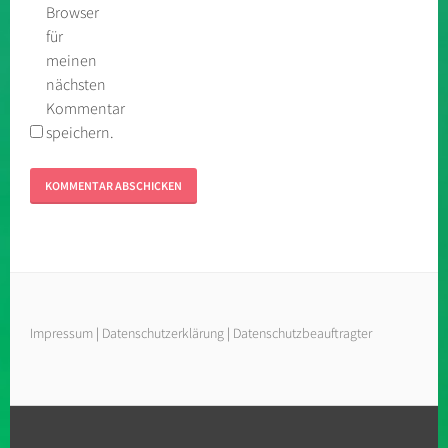
Browser
für
meinen
nächsten
Kommentar
speichern.
Impressum
|
Datenschutzerklärung
|
Datenschutzbeauftragter