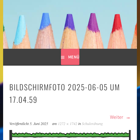
Springe
zum
GRUNDSCHULE LIMESPARK
Inhalt
MENÜ
BILDSCHIRMFOTO 2025-06-05 UM
17.04.59
Weiter
Veröffentlicht
5. Juni 2025
am
1272 × 1742
in
Schulordnung