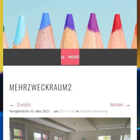
Springe
zum
GRUNDSCHULE LIMESPARK
Inhalt
MENÜ
MEHRZWECKRAUM2
Zurück
Weiter
Veröffentlicht
10. Mai 2021
am
577 × 433
in
Schulbeschreibung