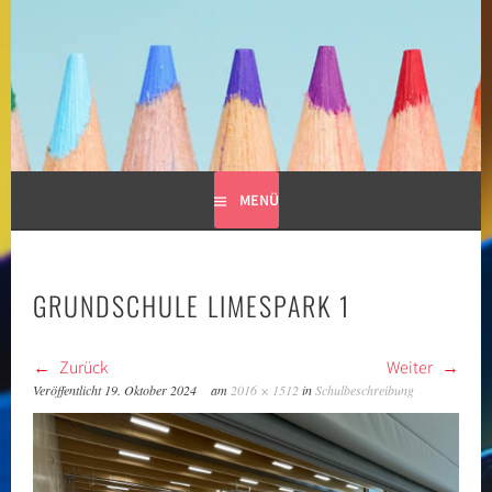
Springe
zum
GRUNDSCHULE LIMESPARK
Inhalt
MENÜ
GRUNDSCHULE LIMESPARK 1
Zurück
Weiter
Veröffentlicht
19. Oktober 2024
am
2016 × 1512
in
Schulbeschreibung