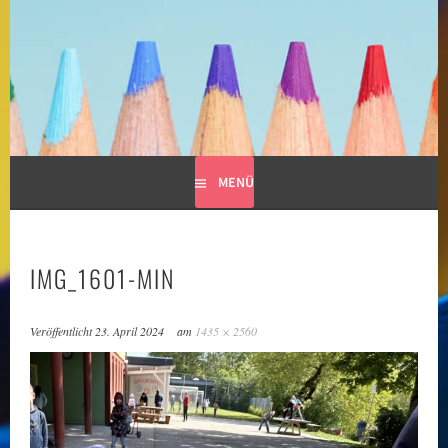
Springe
zum
GRUNDSCHULE LIMESPARK
Inhalt
MENÜ
IMG_1601-MIN
Veröffentlicht
23. April 2024
am
1435 × 2560