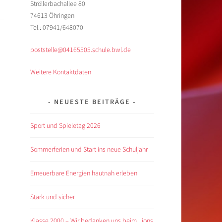
Ströllerbachallee 80
74613 Öhringen
Tel.: 07941/648070
poststelle@04165505.schule.bwl.de
Weitere Kontaktdaten
NEUESTE BEITRÄGE
Sport und Spieletag 2026
Sommerferien und Start ins neue Schuljahr
Erneuerbare Energien hautnah erleben
Stark und sicher
Klasse 2000 – Wir bedanken uns beim Lions