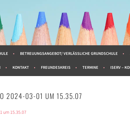
SPARK
HULE
BETREUUNGSANGEBOT/ VERLÄSSLICHE GRUNDSCHULE
N
KONTAKT
FREUNDESKREIS
TERMINE
ISERV – K
O 2024-03-01 UM 15.35.07
01 um 15.35.07