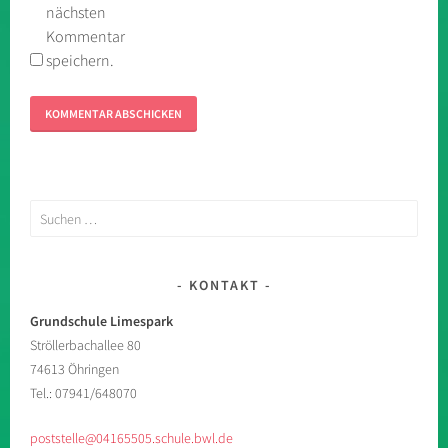
nächsten
Kommentar
speichern.
Suchen
nach:
KONTAKT
Grundschule Limespark
Ströllerbachallee 80
74613 Öhringen
Tel.: 07941/648070
poststelle@04165505.schule.bwl.de