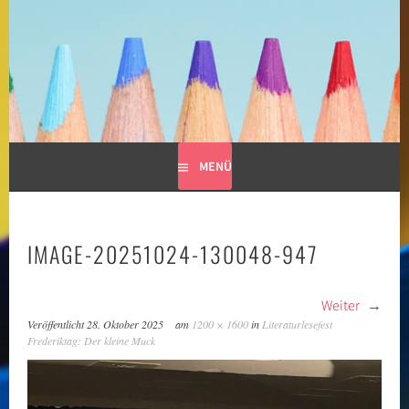
Springe
zum
GRUNDSCHULE LIMESPARK
Inhalt
MENÜ
IMAGE-20251024-130048-947
Weiter
Veröffentlicht
28. Oktober 2025
am
1200 × 1600
in
Literaturlesefest
Frederiktag: Der kleine Muck